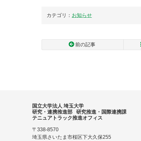
カテゴリ：
お知らせ
前の記事
コ
ペ
ン
ー
テ
ジ
ン
の
ツ
先
本
頭
文
へ
国立大学法人 埼玉大学
の
戻
研究・連携推進部
研究推進・国際連携課
先
る
テニュアトラック推進オフィス
頭
へ
〒338-8570
戻
埼玉県
さいたま市
桜区
下大久保
255