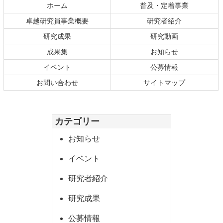
テ
ジ
ホーム
普及・定着事業
ン
の
卓越研究員事業概要
研究者紹介
ツ
先
研究成果
研究動画
本
頭
文
へ
成果集
お知らせ
の
戻
イベント
公募情報
先
る
お問い合わせ
サイトマップ
頭
へ
戻
カテゴリー
る
お知らせ
イベント
研究者紹介
研究成果
公募情報