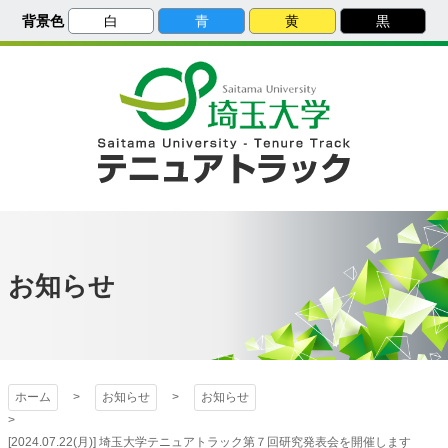
メ
背景色
白
青
黄
黒
イ
ン
コ
ン
テ
ン
ツ
へ
ス
埼玉大学
キ
ッ
プ
埼玉大学 テニュ
アトラック
お知らせ
ホーム
お知らせ
お知らせ
[2024.07.22(月)] 埼玉大学テニュアトラック第７回研究発表会を開催します