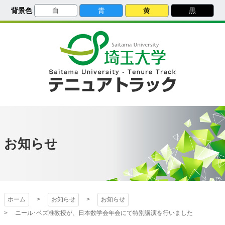
メ
背景色
白
青
黄
黒
イ
ン
コ
ン
テ
ン
ツ
へ
ス
埼玉大学
キ
ッ
プ
埼玉大学 テニュ
アトラック
お知らせ
ホーム
お知らせ
お知らせ
ニール･ベズ准教授が、日本数学会年会にて特別講演を行いました