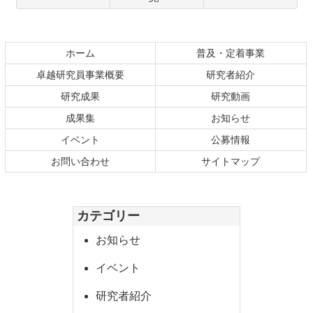
コ
ペ
ン
ー
テ
ジ
ホーム
普及・定着事業
ン
の
卓越研究員事業概要
研究者紹介
ツ
先
研究成果
研究動画
本
頭
文
へ
成果集
お知らせ
の
戻
イベント
公募情報
先
る
お問い合わせ
サイトマップ
頭
へ
戻
カテゴリー
る
お知らせ
イベント
研究者紹介